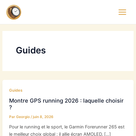
Aller
Main
au
montre.watch
Menu
contenu
Guides
Guides
Montre GPS running 2026 : laquelle choisir
?
Par
Georgio
/
juin 8, 2026
Pour le running et le sport, le Garmin Forerunner 265 est
le meilleur choix global : il allie écran AMOLED, […]