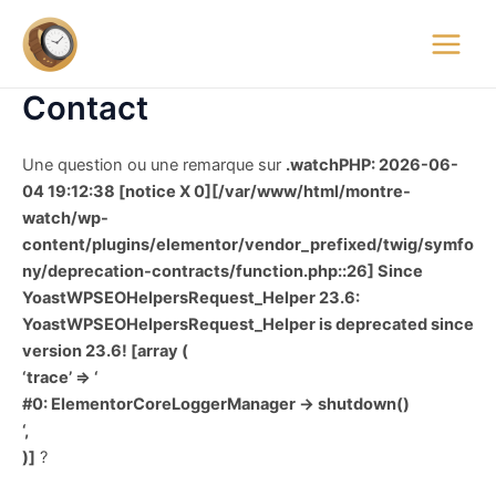
Aller
Main
au
montre.watch
Menu
contenu
Contact
Une question ou une remarque sur
.watchPHP: 2026-06-
04 19:12:38 [notice X 0][/var/www/html/montre-
watch/wp-
content/plugins/elementor/vendor_prefixed/twig/symfo
ny/deprecation-contracts/function.php::26] Since
YoastWPSEOHelpersRequest_Helper 23.6:
YoastWPSEOHelpersRequest_Helper is deprecated since
version 23.6! [array (
‘trace’ => ‘
#0: ElementorCoreLoggerManager -> shutdown()
‘,
)]
?