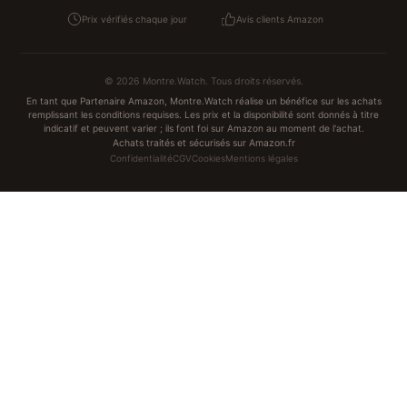
Prix vérifiés chaque jour
Avis clients Amazon
© 2026 Montre.Watch. Tous droits réservés.
En tant que Partenaire Amazon, Montre.Watch réalise un bénéfice sur les achats
remplissant les conditions requises. Les prix et la disponibilité sont donnés à titre
indicatif et peuvent varier ; ils font foi sur Amazon au moment de l'achat.
Achats traités et sécurisés sur Amazon.fr
Confidentialité
CGV
Cookies
Mentions légales
NOS UNIVERS PARTENAIRES
Pat Patrouille
PAW Patrol Shop
Lilo et Stitch
Zootopie
Novelmore
Figurine One Piece
Hot Wheels
Lego
KPop Demon Hunters
Idées cadeaux enfants
Autocadeau
Autocadeau.fr
1000 Stylos
Acheter Chaussons
Buy Slippers
Valise
Achat France
ShoppingNet
AirTag Apple
Cartouches Imprimante
Piles & Batteries
Finance Auto Maison
FIFA FC 26
IndexAI
SEO Hotline
Brainstorm Books
Faits Divers
Up Life
100g
Tout sur Dieu
Sacha Ramsey
Century Old Cards
Black Dawn
Skincare & Makeup
Meilleurs outils IA
Recueil de citations
Marques & avis