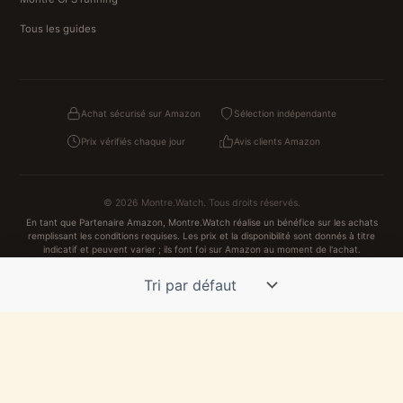
Tous les guides
Achat sécurisé sur Amazon
Sélection indépendante
Prix vérifiés chaque jour
Avis clients Amazon
© 2026 Montre.Watch. Tous droits réservés.
En tant que Partenaire Amazon, Montre.Watch réalise un bénéfice sur les achats
remplissant les conditions requises. Les prix et la disponibilité sont donnés à titre
indicatif et peuvent varier ; ils font foi sur Amazon au moment de l'achat.
Achats traités et sécurisés sur Amazon.fr
Confidentialité
CGV
Cookies
Mentions légales
NOS UNIVERS PARTENAIRES
Pat Patrouille
PAW Patrol Shop
Lilo et Stitch
Zootopie
Novelmore
Figurine One Piece
Hot Wheels
Lego
KPop Demon Hunters