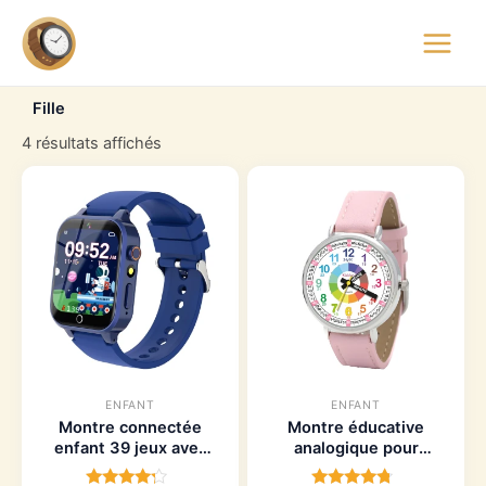
Aller
Main
au
montre.watch
Menu
contenu
Fille
4 résultats affichés
ENFANT
ENFANT
Montre connectée
Montre éducative
enfant 39 jeux avec
analogique pour
caméra HD et
enfant dès 5 ans,