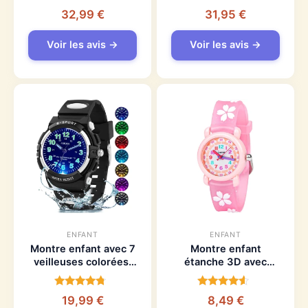
musique MP3
mouvement japonais
Note
Note
32,99
€
31,95
€
3.9
4.4
sur 5
sur 5
Voir les avis →
Voir les avis →
ENFANT
ENFANT
Montre enfant avec 7
Montre enfant
veilleuses colorées,
étanche 3D avec
bracelet étanche et
mouvement à quartz
souple
pour fille
Note
Note
19,99
€
8,49
€
4.4
4.2