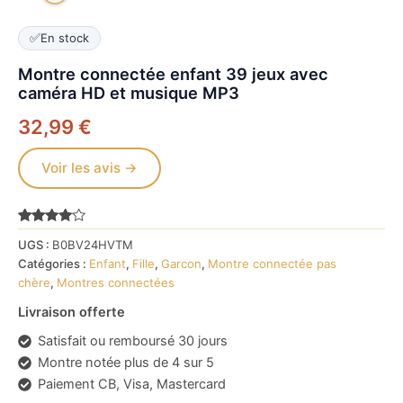
✅
En stock
Montre connectée enfant 39 jeux avec
caméra HD et musique MP3
32,99
€
Voir les avis →
Noté
2620
3.9
UGS :
B0BV24HVTM
sur 5
basé
Catégories :
Enfant
,
Fille
,
Garcon
,
Montre connectée pas
sur
chère
,
Montres connectées
notations
client
Livraison offerte
Satisfait ou remboursé 30 jours
Montre notée plus de 4 sur 5
Paiement CB, Visa, Mastercard