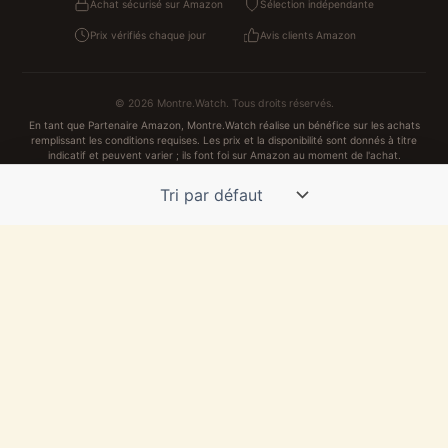
Achat sécurisé sur Amazon
Sélection indépendante
Prix vérifiés chaque jour
Avis clients Amazon
© 2026 Montre.Watch. Tous droits réservés.
En tant que Partenaire Amazon, Montre.Watch réalise un bénéfice sur les achats
remplissant les conditions requises. Les prix et la disponibilité sont donnés à titre
indicatif et peuvent varier ; ils font foi sur Amazon au moment de l'achat.
Achats traités et sécurisés sur Amazon.fr
Confidentialité
CGV
Cookies
Mentions légales
NOS UNIVERS PARTENAIRES
Pat Patrouille
PAW Patrol Shop
Lilo et Stitch
Zootopie
Novelmore
Figurine One Piece
Hot Wheels
Lego
KPop Demon Hunters
Idées cadeaux enfants
Autocadeau
Autocadeau.fr
1000 Stylos
Acheter Chaussons
Buy Slippers
Valise
Achat France
ShoppingNet
AirTag Apple
Cartouches Imprimante
Piles & Batteries
Finance Auto Maison
FIFA FC 26
IndexAI
SEO Hotline
Brainstorm Books
Faits Divers
Up Life
100g
Tout sur Dieu
Sacha Ramsey
Century Old Cards
Black Dawn
Skincare & Makeup
Meilleurs outils IA
Recueil de citations
Marques & avis