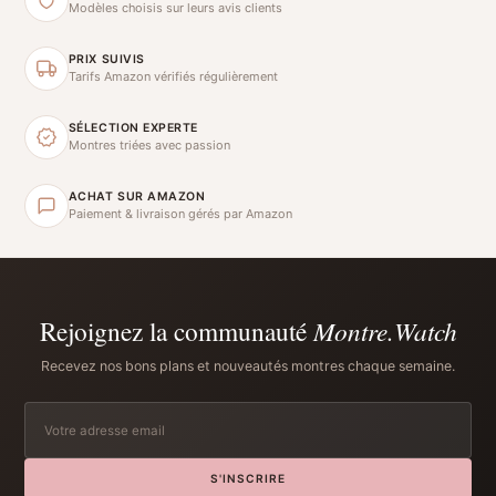
Modèles choisis sur leurs avis clients
PRIX SUIVIS
Tarifs Amazon vérifiés régulièrement
SÉLECTION EXPERTE
Montres triées avec passion
ACHAT SUR AMAZON
Paiement & livraison gérés par Amazon
Rejoignez la communauté
Montre.Watch
Recevez nos bons plans et nouveautés montres chaque semaine.
S'INSCRIRE