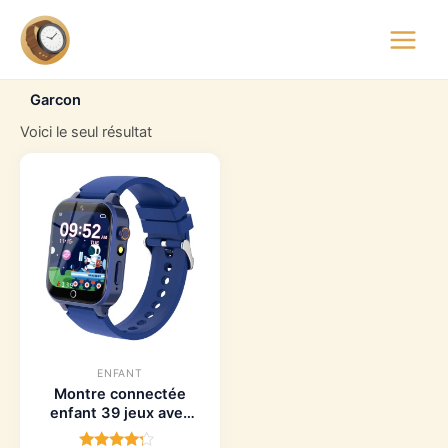
Aller
Main
au
montre.watch
Menu
contenu
Garcon
Voici le seul résultat
ENFANT
Montre connectée
enfant 39 jeux avec
caméra HD et