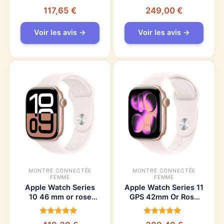
GPS
Bracelet Sport
Note
Note
117,65
€
249,00
€
4.3
4.5
sur 5
sur 5
Voir les avis →
Voir les avis →
MONTRE CONNECTÉE
MONTRE CONNECTÉE
FEMME
FEMME
Apple Watch Series
Apple Watch Series 11
10 46 mm or rose
GPS 42mm Or Rose
avec bracelet Sport
avec Bracelet Sport
rose tendre
Rose Tendre
Note
Note