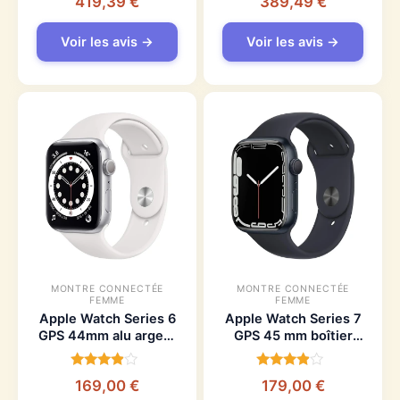
419,39
€
389,49
€
4.7
4.7
sur 5
sur 5
Voir les avis →
Voir les avis →
MONTRE CONNECTÉE
MONTRE CONNECTÉE
FEMME
FEMME
Apple Watch Series 6
Apple Watch Series 7
GPS 44mm alu argent
GPS 45 mm boîtier
bracelet blanc
minuit avec bracelet
reconditionné
sport
Note
Note
169,00
€
179,00
€
3.6
3.6