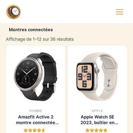
Aller
Main
au
montre.watch
Menu
contenu
Montres connectées
Affichage de 1–12 sur 36 résultats
HOMME
APPLE
Amazfit Active 2
Apple Watch SE
montre connectée
2023, boîtier en
44mm avec NFC et
Aluminium et