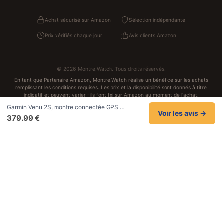
Achat sécurisé sur Amazon
Sélection indépendante
Prix vérifiés chaque jour
Avis clients Amazon
© 2026 Montre.Watch. Tous droits réservés.
En tant que Partenaire Amazon, Montre.Watch réalise un bénéfice sur les achats
remplissant les conditions requises. Les prix et la disponibilité sont donnés à titre
indicatif et peuvent varier ; ils font foi sur Amazon au moment de l'achat.
Achats traités et sécurisés sur Amazon.fr
Garmin Venu 2S, montre connectée GPS …
Confidentialité
CGV
Cookies
Mentions légales
Voir les avis →
379.99 €
NOS UNIVERS PARTENAIRES
Pat Patrouille
PAW Patrol Shop
Lilo et Stitch
Zootopie
Novelmore
Figurine One Piece
Hot Wheels
Lego
KPop Demon Hunters
Idées cadeaux enfants
Autocadeau
Autocadeau.fr
1000 Stylos
Acheter Chaussons
Buy Slippers
Valise
Achat France
ShoppingNet
AirTag Apple
Cartouches Imprimante
Piles & Batteries
Finance Auto Maison
FIFA FC 26
IndexAI
SEO Hotline
Brainstorm Books
Faits Divers
Up Life