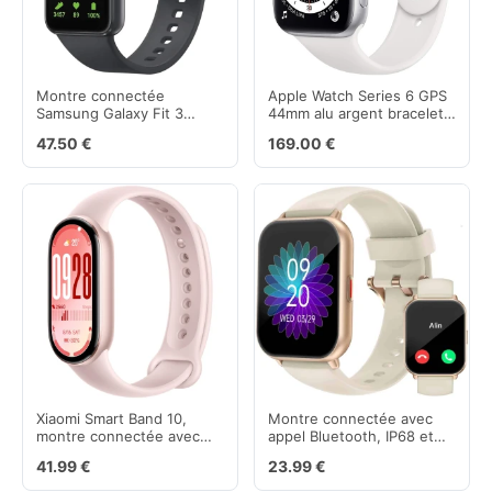
Montre connectée
Apple Watch Series 6 GPS
Samsung Galaxy Fit 3
44mm alu argent bracelet
Android
blanc reconditionné
47.50 €
169.00 €
Xiaomi Smart Band 10,
Montre connectée avec
montre connectée avec
appel Bluetooth, IP68 et
écran AMOLED et suivi
cardio
41.99 €
23.99 €
santé