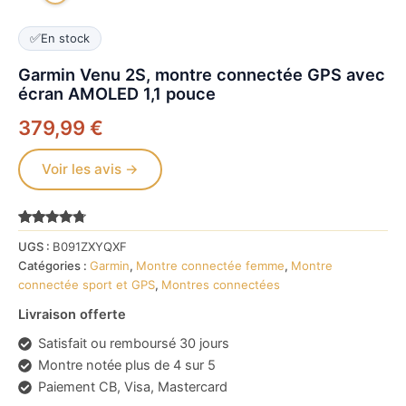
✅
En stock
Garmin Venu 2S, montre connectée GPS avec
écran AMOLED 1,1 pouce
379,99
€
Voir les avis →
Noté
7368
4.6
UGS :
B091ZXYQXF
sur 5
basé sur
Catégories :
Garmin
,
Montre connectée femme
,
Montre
notations
connectée sport et GPS
,
Montres connectées
client
Livraison offerte
Satisfait ou remboursé 30 jours
Montre notée plus de 4 sur 5
Paiement CB, Visa, Mastercard