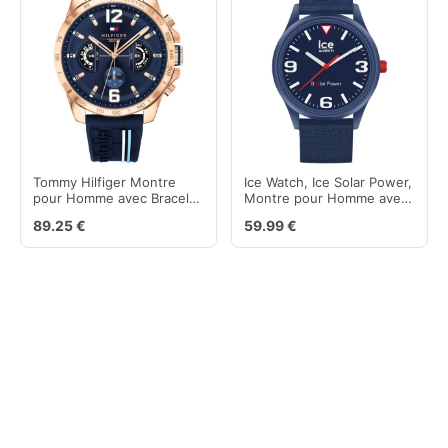
Tommy Hilfiger Montre
Ice Watch, Ice Solar Power,
pour Homme avec Bracelet
Montre pour Homme avec
en Silicone, Acier
Bracelet en Tide Ocean
89.25 €
59.99 €
Inoxydable ou Cuir