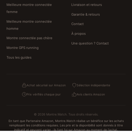
Meilleure montre connectée
Livraison et retours
femme
Garantie & retours
Meilleure montre connectée
Contact
homme
À propos
Montre connectée pas chère
Une question ? Contact
Montre GPS running
Tous les guides
Achat sécurisé sur Amazon
Sélection indépendante
Prix vérifiés chaque jour
Avis clients Amazon
© 2026 Montre.Watch. Tous droits réservés.
En tant que Partenaire Amazon, Montre.Watch réalise un bénéfice sur les achats
remplissant les conditions requises. Les prix et la disponibilité sont donnés à titre
indicatif et peuvent varier ; ils font foi sur Amazon au moment de l'achat.