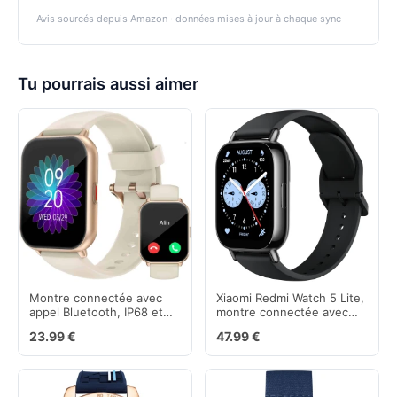
Avis sourcés depuis Amazon · données mises à jour à chaque sync
Tu pourrais aussi aimer
Montre connectée avec
Xiaomi Redmi Watch 5 Lite,
appel Bluetooth, IP68 et
montre connectée avec
cardio
GPS et écran Amoled
23.99 €
47.99 €
50mm