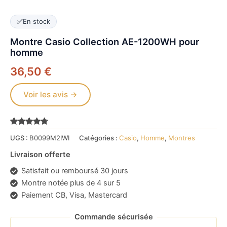
✅
En stock
Montre Casio Collection AE-1200WH pour
homme
36,50
€
Voir les avis →
Noté
13435
4.6
UGS :
B0099M2IWI
Catégories :
Casio
,
Homme
,
Montres
sur 5
basé sur
notations
Livraison offerte
client
Satisfait ou remboursé 30 jours
Montre notée plus de 4 sur 5
Paiement CB, Visa, Mastercard
Commande sécurisée