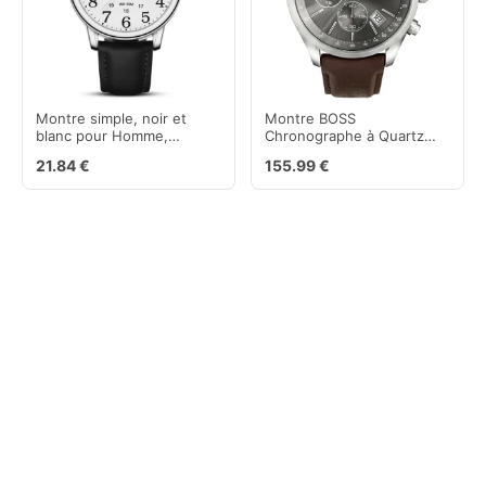
Montre simple, noir et
Montre BOSS
blanc pour Homme,
Chronographe à Quartz
bracelets en cuir avec
pour homme avec Bracelet
21.84 €
155.99 €
grand cadran facile à lire
en cuir Marron