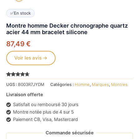
✅
En stock
Montre homme Decker chronographe quartz
acier 44 mm bracelet silicone
87,49
€
Voir les avis →
Noté
2991
4.5
UGS :
B003R7JYDM
Catégories :
Homme
,
Marques
,
Montres
sur 5
basé sur
notations
Livraison offerte
client
Satisfait ou remboursé 30 jours
Montre notée plus de 4 sur 5
Paiement CB, Visa, Mastercard
Commande sécurisée