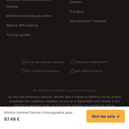
Contact
homme
À propos
Montre connectée pas chère
Une question ? Contact
Montre GPS running
Tous les guides
Achat sécurisé sur Amazon
Sélection indépendante
Prix vérifiés chaque jour
Avis clients Amazon
© 2026 Montre.Watch. Tous droits réservés.
En tant que Partenaire Amazon, Montre.Watch réalise un bénéfice sur les achats
remplissant les conditions requises. Les prix et la disponibilité sont donnés à titre
indicatif et peuvent varier ; ils font foi sur Amazon au moment de l'achat.
Achats traités et sécurisés sur Amazon.fr
Montre homme Decker chronographe quar…
Confidentialité
CGV
Cookies
Mentions légales
Voir les avis →
87.49 €