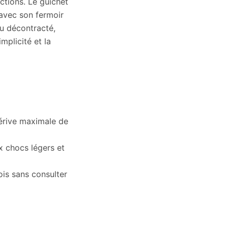
ctions. Le guichet
 avec son fermoir
ou décontracté,
mplicité et la
dérive maximale de
x chocs légers et
ois sans consulter