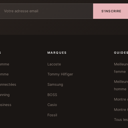
S'INSCRIRE
S
MARQUES
GUIDE
Homme
Lacoste
Meilleu
femme
Femme
Tommy Hilfiger
Meilleu
onnectées
Samsung
homme
unning
BOSS
Montre 
siness
Casio
Montre 
Fossil
Tous le