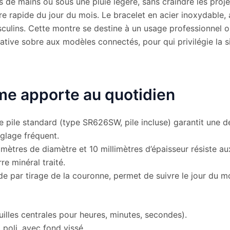
 de mains ou sous une pluie légère, sans craindre les proje
ure rapide du jour du mois. Le bracelet en acier inoxydable,
sculins. Cette montre se destine à un usage professionnel 
native sobre aux modèles connectés, pour qui privilégie la si
e apporte au quotidien
pile standard (type SR626SW, pile incluse) garantit une 
glage fréquent.
imètres de diamètre et 10 millimètres d’épaisseur résiste au
re minéral traité.
de par tirage de la couronne, permet de suivre le jour du m
uilles centrales pour heures, minutes, secondes).
 poli, avec fond vissé.