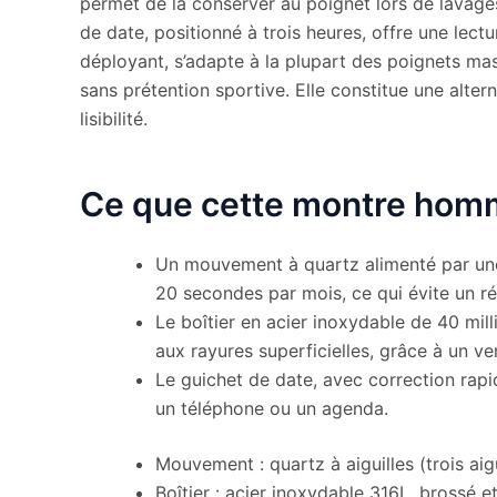
permet de la conserver au poignet lors de lavages
de date, positionné à trois heures, offre une lect
déployant, s’adapte à la plupart des poignets ma
sans prétention sportive. Elle constitue une alter
lisibilité.
Ce que cette montre homm
Un mouvement à quartz alimenté par une 
20 secondes par mois, ce qui évite un ré
Le boîtier en acier inoxydable de 40 mill
aux rayures superficielles, grâce à un ver
Le guichet de date, avec correction rapi
un téléphone ou un agenda.
Mouvement : quartz à aiguilles (trois aig
Boîtier : acier inoxydable 316L, brossé et