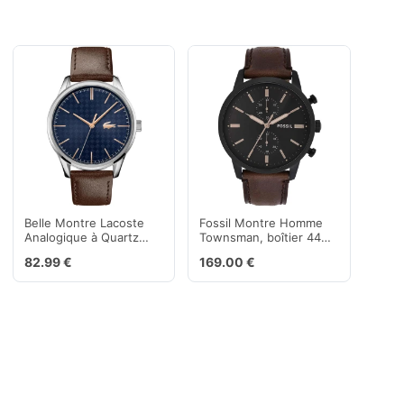
Belle Montre Lacoste
Fossil Montre Homme
Analogique à Quartz
Townsman, boîtier 44
pour homme avec
mm, Mouvement
82.99 €
169.00 €
Bracelet en cuir Marron
Chronographe à Quartz,
Bracelet en Cuir