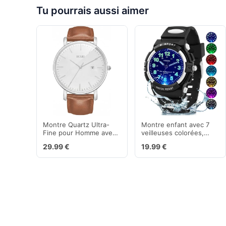
Tu pourrais aussi aimer
Montre Quartz Ultra-
Montre enfant avec 7
Fine pour Homme avec
veilleuses colorées,
Mouvement Japonais
bracelet étanche et
29.99 €
19.99 €
souple