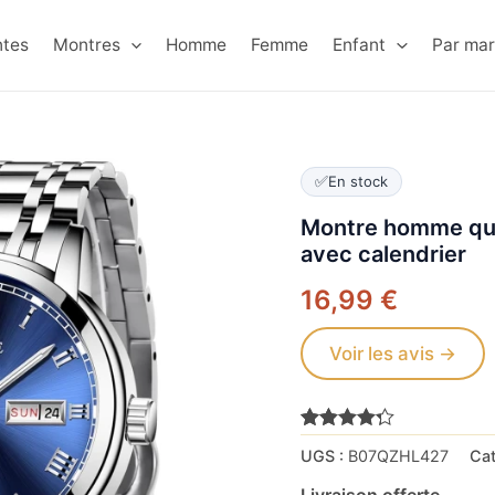
ntes
Montres
Homme
Femme
Enfant
Par ma
✅
En stock
Montre homme qua
avec calendrier
16,99
€
Voir les avis →
Noté
3421
4.2
UGS :
B07QZHL427
Cat
sur 5
basé