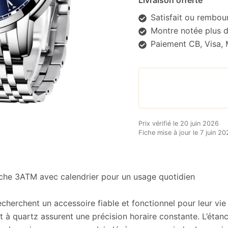
Livraison offerte
sur
notations
Satisfait ou rembou
client
Montre notée plus d
Paiement CB, Visa,
Prix vérifié le 20 juin 2026
Fiche mise à jour le 7 juin 2
he 3ATM avec calendrier pour un usage quotidien
erchent un accessoire fiable et fonctionnel pour leur vie d
 à quartz assurent une précision horaire constante. L’éta