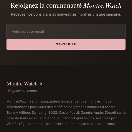
Rejoignez la communauté
Montre.Watch
Recevez nos bons plans et nouveautés montres chaque semaine.
S'INSCRIRE
Montre.Watch
⟡
l'élégance du temps
Montre.Watch est un comparateur indépendant de montres : nous
sélectionnons pour vous des modèles de grandes marques (Lacoste,
Tommy Hilfiger, Samsung, BOSS, Casio, Fossil, Garmin, Apple, Diesel) sur la
base de leurs avis clients et de leur rapport qualité-prix, avec des prix
vérifiés régulièrement. L'achat s'effectue en toute sécurité sur Amazon.