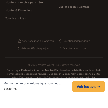
Montre connectée pas chère
Une question ? Contact
Montre GPS running
Tous les guides
Achat sécurisé sur Amazon
Sélection indépendante
Prix vérifiés chaque jour
Avis clients Amazon
© 2026 Montre.Watch. Tous droits réservés.
En tant que Partenaire Amazon, Montre.Watch réalise un bénéfice sur les achats
remplissant les conditions requises. Les prix et la disponibilité sont donnés à titre
indicatif et peuvent varier ; ils font foi sur Amazon au moment de l'achat.
Achats traités et sécurisés sur Amazon.fr
Montre mécanique automatique homme, b…
Confidentialité
CGV
Cookies
Mentions légales
Voir les avis →
79.99 €
NOS UNIVERS PARTENAIRES
Pat Patrouille
PAW Patrol Shop
Lilo et Stitch
Zootopie
Novelmore