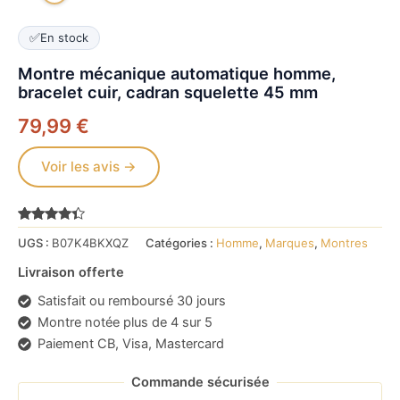
✅
En stock
Montre mécanique automatique homme,
bracelet cuir, cadran squelette 45 mm
79,99
€
Voir les avis →
Noté
3685
4.2
UGS :
B07K4BKXQZ
Catégories :
Homme
,
Marques
,
Montres
sur 5
basé
sur
Livraison offerte
notations
client
Satisfait ou remboursé 30 jours
Montre notée plus de 4 sur 5
Paiement CB, Visa, Mastercard
Commande sécurisée