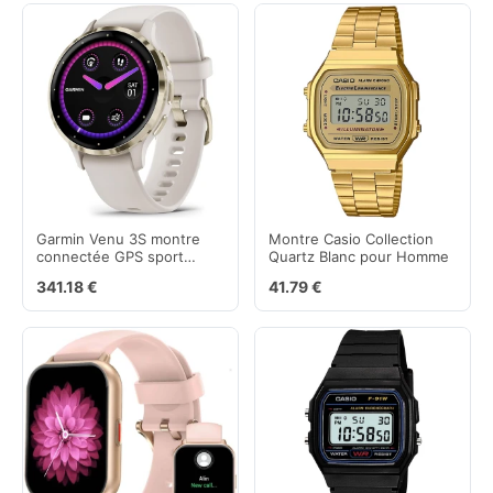
Garmin Venu 3S montre
Montre Casio Collection
connectée GPS sport
Quartz Blanc pour Homme
santé, soft gold et bracelet
341.18 €
41.79 €
ivoire 41 mm