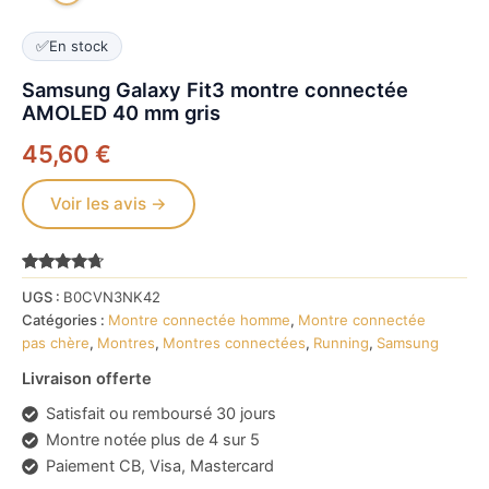
✅
En stock
Samsung Galaxy Fit3 montre connectée
AMOLED 40 mm gris
45,60
€
Voir les avis →
Noté
3298
4.5
UGS :
B0CVN3NK42
sur 5
basé sur
Catégories :
Montre connectée homme
,
Montre connectée
notations
pas chère
,
Montres
,
Montres connectées
,
Running
,
Samsung
client
Livraison offerte
Satisfait ou remboursé 30 jours
Montre notée plus de 4 sur 5
Paiement CB, Visa, Mastercard