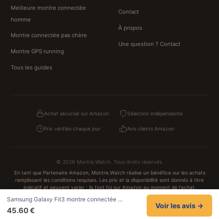
Meilleure montre connectée
Contact
homme
À propos
Montre connectée pas chère
Une question ? Contact
Montre GPS running
Tous les guides
Achat sécurisé sur Amazon
Sélection indépendante
Prix vérifiés chaque jour
Avis clients Amazon
© 2026 Montre.Watch. Tous droits réservés.
En tant que Partenaire Amazon, Montre.Watch réalise un bénéfice sur les achats
remplissant les conditions requises. Les prix et la disponibilité sont donnés à titre
indicatif et peuvent varier ; ils font foi sur Amazon au moment de l'achat.
Achats traités et sécurisés sur Amazon.fr
Samsung Galaxy Fit3 montre connectée …
Confidentialité
CGV
Cookies
Mentions légales
Voir les avis →
45.60 €