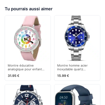
Tu pourrais aussi aimer
Montre éducative
Montre homme acier
analogique pour enfant
inoxydable quartz
dès 5 ans, mouvement
analogique étanche avec
31.95 €
15.99 €
japonais
lumières