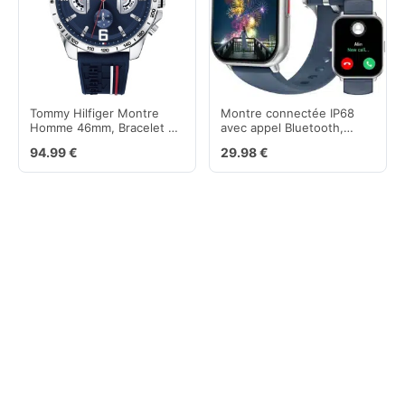
Tommy Hilfiger Montre
Montre connectée IP68
Homme 46mm, Bracelet en
avec appel Bluetooth,
Silicone et Cadran Bleu
cardio et oxymètre
94.99 €
29.98 €
Marine, 3 Sous-Cadrans,
Résistante à l’Eau