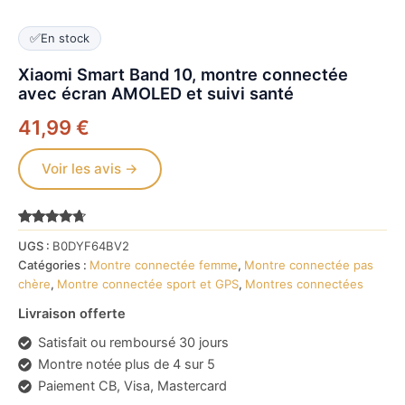
✅
En stock
Xiaomi Smart Band 10, montre connectée
avec écran AMOLED et suivi santé
41,99
€
Voir les avis →
Noté
10579
4.5
UGS :
B0DYF64BV2
sur 5
basé sur
Catégories :
Montre connectée femme
,
Montre connectée pas
notations
chère
,
Montre connectée sport et GPS
,
Montres connectées
client
Livraison offerte
Satisfait ou remboursé 30 jours
Montre notée plus de 4 sur 5
Paiement CB, Visa, Mastercard