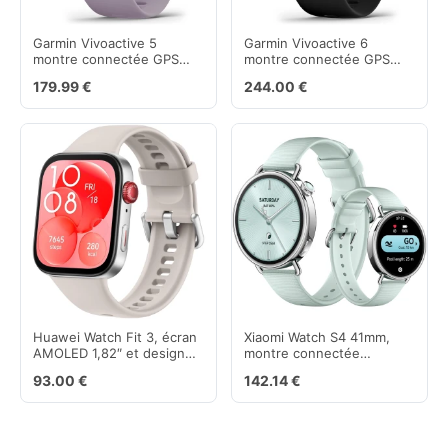
Garmin Vivoactive 5
Garmin Vivoactive 6
montre connectée GPS
montre connectée GPS
sport santé orchidée violet
avec écran ultra-lumineux
179.99 €
244.00 €
42 mm
Huawei Watch Fit 3, écran
Xiaomi Watch S4 41mm,
AMOLED 1,82″ et design
montre connectée
ultra-fin blanc
compacte avec suivi du
93.00 €
142.14 €
cycle menstruel