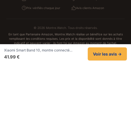
Prix vérifiés chaque jour
Avis clients Amazon
© 2026 Montre.Watch. Tous droits réservés.
En tant que Partenaire Amazon, Montre.Watch réalise un bénéfice sur les achats
remplissant les conditions requises. Les prix et la disponibilité sont donnés à titre
indicatif et peuvent varier ; ils font foi sur Amazon au moment de l'achat.
Achats traités et sécurisés sur Amazon.fr
Xiaomi Smart Band 10, montre connecté…
Confidentialité
CGV
Cookies
Mentions légales
Voir les avis →
41.99 €
NOS UNIVERS PARTENAIRES
Pat Patrouille
PAW Patrol Shop
Lilo et Stitch
Zootopie
Novelmore
Figurine One Piece
Hot Wheels
Lego
KPop Demon Hunters
Idées cadeaux enfants
Autocadeau
Autocadeau.fr
1000 Stylos
Acheter Chaussons
Buy Slippers
Valise
Achat France
ShoppingNet
AirTag Apple
Cartouches Imprimante
Piles & Batteries
Finance Auto Maison
FIFA FC 26
IndexAI
SEO Hotline
Brainstorm Books
Faits Divers
Up Life
100g
Tout sur Dieu
Sacha Ramsey
Century Old Cards
Black Dawn
Skincare & Makeup
Meilleurs outils IA
Recueil de citations
Marques & avis