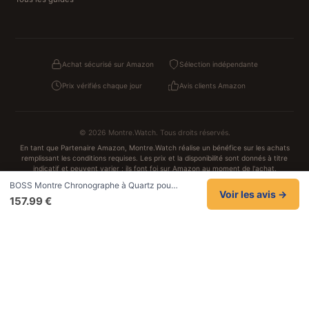
Achat sécurisé sur Amazon
Sélection indépendante
Prix vérifiés chaque jour
Avis clients Amazon
© 2026 Montre.Watch. Tous droits réservés.
En tant que Partenaire Amazon, Montre.Watch réalise un bénéfice sur les achats
remplissant les conditions requises. Les prix et la disponibilité sont donnés à titre
indicatif et peuvent varier ; ils font foi sur Amazon au moment de l'achat.
Achats traités et sécurisés sur Amazon.fr
BOSS Montre Chronographe à Quartz pou…
Confidentialité
CGV
Cookies
Mentions légales
Voir les avis →
157.99 €
NOS UNIVERS PARTENAIRES
Pat Patrouille
PAW Patrol Shop
Lilo et Stitch
Zootopie
Novelmore
Figurine One Piece
Hot Wheels
Lego
KPop Demon Hunters
Idées cadeaux enfants
Autocadeau
Autocadeau.fr
1000 Stylos
Acheter Chaussons
Buy Slippers
Valise
Achat France
ShoppingNet