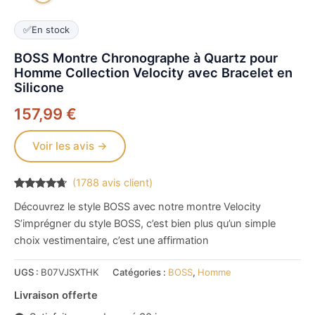
✅
En stock
BOSS Montre Chronographe à Quartz pour
Homme Collection Velocity avec Bracelet en
Silicone
157,99
€
Voir les avis →
(
1788
avis client)
Noté
1788
4.5
Découvrez le style BOSS avec notre montre Velocity
sur 5
basé sur
S’imprégner du style BOSS, c’est bien plus qu’un simple
notations
client
choix vestimentaire, c’est une affirmation
UGS :
B07VJSXTHK
Catégories :
BOSS
,
Homme
Livraison offerte