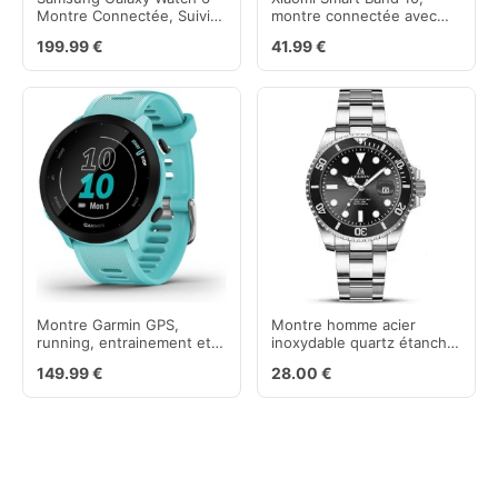
Montre Connectée, Suivi
montre connectée avec
de Santé, Suivi Sportif,
écran AMOLED et
199.99 €
41.99 €
Bluetooth
autonomie 21 jours
Montre Garmin GPS,
Montre homme acier
running, entrainement et
inoxydable quartz étanche
cardio
avec cadran lumineux
149.99 €
28.00 €