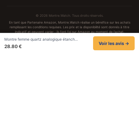
© 2026 Montre.Watch. Tous droits réservés.
En tant que Partenaire Amazon, Montre.Watch réalise un bénéfice sur les achats
remplissant les conditions requises. Les prix et la disponibilité sont donnés à titre
indicatif et peuvent varier ; ils font foi sur Amazon au moment de l'achat.
Achats traités et sécurisés sur Amazon.fr
Montre femme quartz analogique étanch…
Confidentialité
CGV
Cookies
Mentions légales
Voir les avis →
28.80 €
NOS UNIVERS PARTENAIRES
Pat Patrouille
PAW Patrol Shop
Lilo et Stitch
Zootopie
Novelmore
Figurine One Piece
Hot Wheels
Lego
KPop Demon Hunters
Idées cadeaux enfants
Autocadeau
Autocadeau.fr
1000 Stylos
Acheter Chaussons
Buy Slippers
Valise
Achat France
ShoppingNet
AirTag Apple
Cartouches Imprimante
Piles & Batteries
Finance Auto Maison
FIFA FC 26
IndexAI
SEO Hotline
Brainstorm Books
Faits Divers
Up Life
100g
Tout sur Dieu
Sacha Ramsey
Century Old Cards
Black Dawn
Skincare & Makeup
Meilleurs outils IA
Recueil de citations
Marques & avis
Citations de Céline