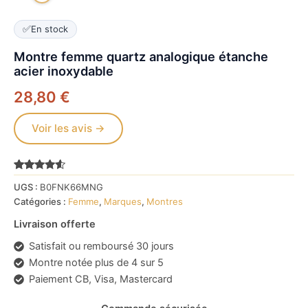
✅
En stock
Montre femme quartz analogique étanche
acier inoxydable
28,80
€
Voir les avis →
Noté
5302
4.4
UGS :
B0FNK66MNG
sur 5
basé sur
Catégories :
Femme
,
Marques
,
Montres
notations
client
Livraison offerte
Satisfait ou remboursé 30 jours
Montre notée plus de 4 sur 5
Paiement CB, Visa, Mastercard