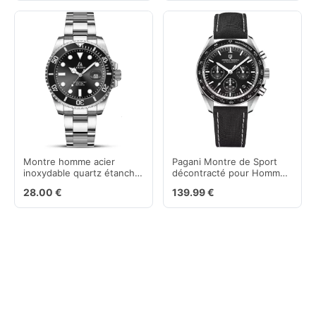
Montre homme acier
Pagani Montre de Sport
inoxydable quartz étanche
décontracté pour Homme,
avec cadran lumineux
chronographe à Quartz
28.00 €
139.99 €
Japonais