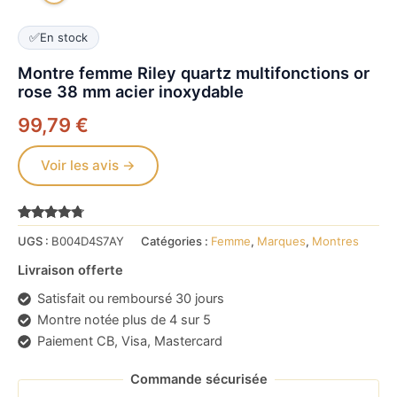
✅
En stock
Montre femme Riley quartz multifonctions or
rose 38 mm acier inoxydable
99,79
€
Voir les avis →
Noté
16541
4.6
UGS :
B004D4S7AY
Catégories :
Femme
,
Marques
,
Montres
sur 5
basé sur
notations
Livraison offerte
client
Satisfait ou remboursé 30 jours
Montre notée plus de 4 sur 5
Paiement CB, Visa, Mastercard
Commande sécurisée