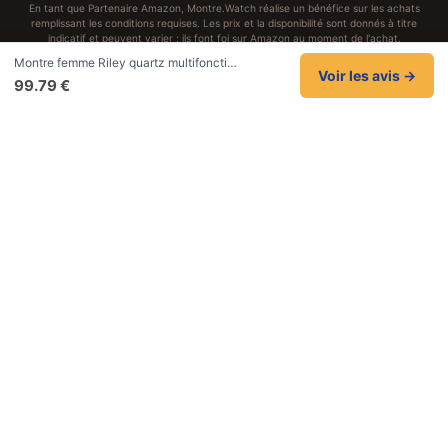
En tant que Partenaire Amazon, Montre.Watch réalise un bénéfice sur les achats
remplissant les conditions requises. Les prix et la disponibilité sont donnés à titre
indicatif et peuvent varier ; ils font foi sur Amazon au moment de l'achat.
Achats traités et sécurisés sur Amazon.fr
Montre femme Riley quartz multifoncti…
Confidentialité
CGV
Cookies
Mentions légales
Voir les avis →
99.79 €
NOS UNIVERS PARTENAIRES
Pat Patrouille
PAW Patrol Shop
Lilo et Stitch
Zootopie
Novelmore
Figurine One Piece
Hot Wheels
Lego
KPop Demon Hunters
Idées cadeaux enfants
Autocadeau
Autocadeau.fr
1000 Stylos
Acheter Chaussons
Buy Slippers
Valise
Achat France
ShoppingNet
AirTag Apple
Cartouches Imprimante
Piles & Batteries
Finance Auto Maison
FIFA FC 26
IndexAI
SEO Hotline
Brainstorm Books
Faits Divers
Up Life
100g
Tout sur Dieu
Sacha Ramsey
Century Old Cards
Black Dawn
Skincare & Makeup
Meilleurs outils IA
Recueil de citations
Marques & avis
Citations de Céline