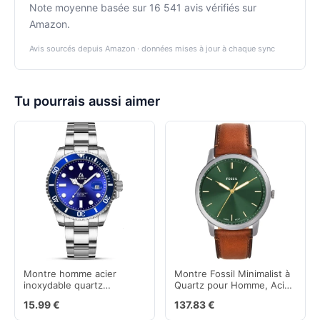
Note moyenne basée sur 16 541 avis vérifiés sur
Amazon.
Avis sourcés depuis Amazon · données mises à jour à chaque sync
Tu pourrais aussi aimer
Montre homme acier
Montre Fossil Minimalist à
inoxydable quartz
Quartz pour Homme, Acier
analogique étanche avec
Inoxydable ou Cuir
15.99 €
137.83 €
lumières