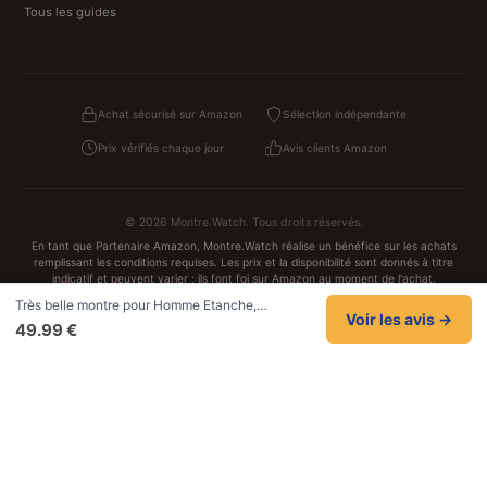
Tous les guides
Achat sécurisé sur Amazon
Sélection indépendante
Prix vérifiés chaque jour
Avis clients Amazon
© 2026 Montre.Watch. Tous droits réservés.
En tant que Partenaire Amazon, Montre.Watch réalise un bénéfice sur les achats
remplissant les conditions requises. Les prix et la disponibilité sont donnés à titre
indicatif et peuvent varier ; ils font foi sur Amazon au moment de l'achat.
Achats traités et sécurisés sur Amazon.fr
Très belle montre pour Homme Etanche,…
Confidentialité
CGV
Cookies
Mentions légales
Voir les avis →
49.99 €
NOS UNIVERS PARTENAIRES
Pat Patrouille
PAW Patrol Shop
Lilo et Stitch
Zootopie
Novelmore
Figurine One Piece
Hot Wheels
Lego
KPop Demon Hunters
Idées cadeaux enfants
Autocadeau
Autocadeau.fr
1000 Stylos