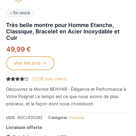
✅
En stock
Très belle montre pour Homme Etanche,
Classique, Bracelet en Acier Inoxydable et
Cuir
49,99
€
Voir les avis →
(
3208
avis client)
Noté
3208
4
Découvrez la Montre BENYAR : Élégance et Performance à
sur 5
basé
Votre Poignet Le temps est ce que nous avons de plus
sur
notations
précieux, et la façon dont nous choisisson
client
UGS :
B0CLR3S38Z
Catégorie :
Homme
Livraison offerte